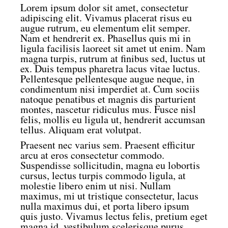
Lorem ipsum dolor sit amet, consectetur
adipiscing elit. Vivamus placerat risus eu
augue rutrum, eu elementum elit semper.
Nam et hendrerit ex. Phasellus quis mi in
ligula facilisis laoreet sit amet ut enim. Nam
magna turpis, rutrum at finibus sed, luctus ut
ex. Duis tempus pharetra lacus vitae luctus.
Pellentesque pellentesque augue neque, in
condimentum nisi imperdiet at. Cum sociis
natoque penatibus et magnis dis parturient
montes, nascetur ridiculus mus. Fusce nisl
felis, mollis eu ligula ut, hendrerit accumsan
tellus. Aliquam erat volutpat.
Praesent nec varius sem. Praesent efficitur
arcu at eros consectetur commodo.
Suspendisse sollicitudin, magna eu lobortis
cursus, lectus turpis commodo ligula, at
molestie libero enim ut nisi. Nullam
maximus, mi ut tristique consectetur, lacus
nulla maximus dui, et porta libero ipsum
quis justo. Vivamus lectus felis, pretium eget
magna id, vestibulum scelerisque purus.