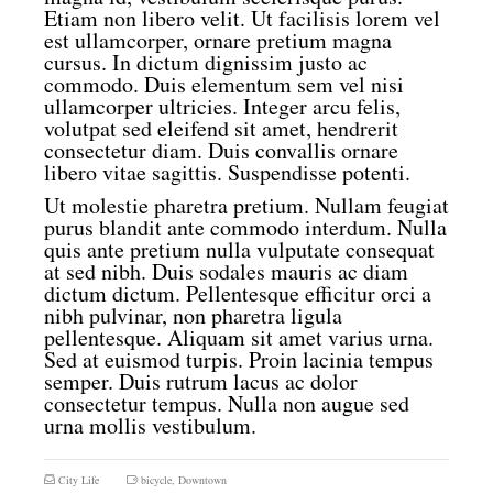
Etiam non libero velit. Ut facilisis lorem vel
est ullamcorper, ornare pretium magna
cursus. In dictum dignissim justo ac
commodo. Duis elementum sem vel nisi
ullamcorper ultricies. Integer arcu felis,
volutpat sed eleifend sit amet, hendrerit
consectetur diam. Duis convallis ornare
libero vitae sagittis. Suspendisse potenti.
Ut molestie pharetra pretium. Nullam feugiat
purus blandit ante commodo interdum. Nulla
quis ante pretium nulla vulputate consequat
at sed nibh. Duis sodales mauris ac diam
dictum dictum. Pellentesque efficitur orci a
nibh pulvinar, non pharetra ligula
pellentesque. Aliquam sit amet varius urna.
Sed at euismod turpis. Proin lacinia tempus
semper. Duis rutrum lacus ac dolor
consectetur tempus. Nulla non augue sed
urna mollis vestibulum.
City Life
bicycle
,
Downtown