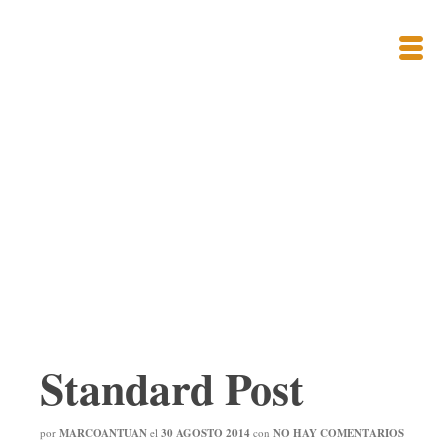
A Custom Post Title
An example subtitle
Home
/
Blog Standard
/
City Life
/
Standard Post
Standard Post
por
MARCOANTUAN
el
30 AGOSTO 2014
con
NO HAY COMENTARIOS