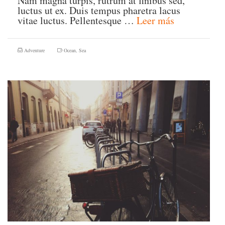
Nam magna turpis, rutrum at finibus sed,
luctus ut ex. Duis tempus pharetra lacus
vitae luctus. Pellentesque …
Leer más
Adventure
Ocean
,
Sea