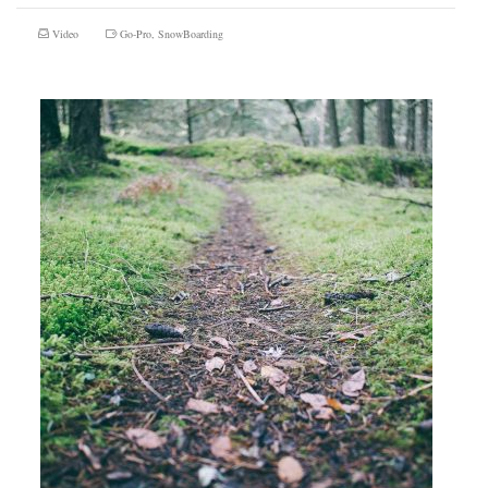
Video
Go-Pro
,
SnowBoarding