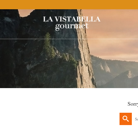
Sorr
Search
for: