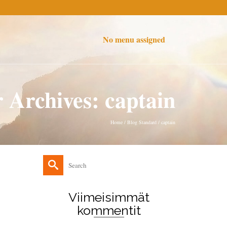
No menu assigned
 Archives: captain
Home
/
Blog Standard
/
captain
Search
for:
Viimeisimmät
kommentit